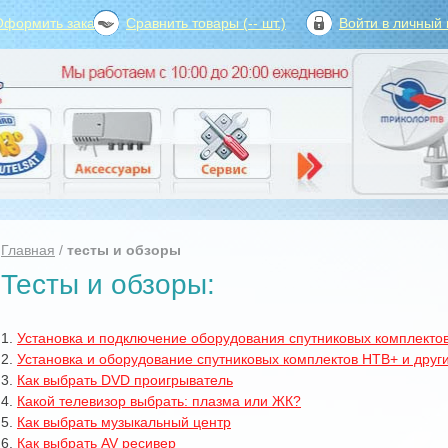
Оформить заказ?
Сравнить товары (
--
шт.)
Войти в личный 
Главная
/
тесты и обзоры
Тесты и обзоры:
1.
Установка и подключение оборудования спутниковых комплекто
2.
Установка и оборудование спутниковых комплектов НТВ+ и друг
3.
Как выбрать DVD проигрыватель
4.
Какой телевизор выбрать: плазма или ЖК?
5.
Как выбрать музыкальный центр
6.
Как выбрать AV ресивер