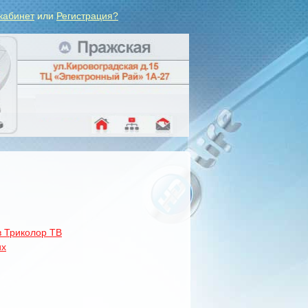
кабинет
или
Регистрация?
в Триколор ТВ
их