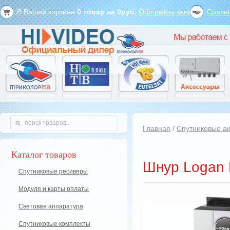
В Вашей корзине
0
товар на
0
руб.
Оформить заказ?
Сравни
Главная
/
Спутниковые а
Каталог товаров
Шнур Logan 
Спутниковые ресиверы
Модуля и карты оплаты
Световая аппаратура
Спутниковые комплекты