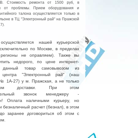
ТВ. Стоимость ремонта от 1500 руб, в
ти от проблемы. Прием оборудования и
антийного талона осуществляется только в
льоне в ТЦ "Электронный рай" на Пражской
7).
 осуществляется нашей курьерской
сключительно по Москве, в пределах
регионы не оправляем). Также вы
упить недорого, по цене интернет-
а данный товар самовывозом из
о центра "Электронный рай" (наш
№ 1А-27) у м. Пражская, а не только
ством доставки. При этом
ительный звонок менеджеру -
ен! Оплата наличными курьеру, но
и безналичный расчет (безнал), в этом
до заранее договориться об этом с
ом.