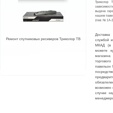
Триколор 
зависимос
выдача гар
нашем пави
(пав. № 1А-2
Доставка
Ремонт спутниковых ресиверов Триколор ТВ
службой и
МКАД (в 
можете к
магазин
торговог
павильон 
посред
предвар
обязател
возможен 
случае на
менеджер