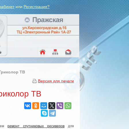
кабинет
или
Регистрация?
Триколор ТВ
Версия для печати
риколор ТВ
ляем
ремонт спутниковых ресиверов
для