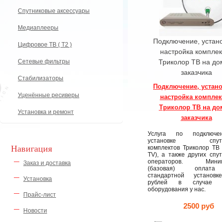
Спутниковые аксессуары
Медиаплееры
Подключение, устано
Цифровое ТВ ( Т2 )
настройка комплек
Сетевые фильтры
Триколор ТВ на до
заказчика
Стабилизаторы
Подключение, устано
Уценённые ресиверы
настройка комплек
Триколор ТВ на до
Установка и ремонт
заказчика
Услуга по подключ
установке спутни
Навигация
комплектов Триколор ТВ (
TV), а также других спу
операторов. Миним
Заказ и доставка
(базовая) оплат
стандартной установ
Установка
рублей в случае п
оборудования у нас.
Прайс-лист
2500 руб
Новости