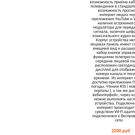
возможность приёма каб
телевидения в стандарте
возможность просмо
интернет медиа че
приложения YouTube и 
наличие встроенног
модулятора для перед
сигнала, наличие циф
коаксиального аудио в
Корпус устройства ме
лицевая панель имеет с
внешний вид и расши
набор кнопок управл
функциями телеприста
середине лицевой па
расположен светоди
дисплей для отображ
номера канала и тек
времени. Из интернет
доступно приложение П
погоды, Чтении RSS ( но
порталы ), а так же до
вебинтерфейс, через к
можно выполнять наст
устройства. Подключе
интернет происходит
средством Wi-Fi адапт
подключения к беспро
сети.
2200 руб