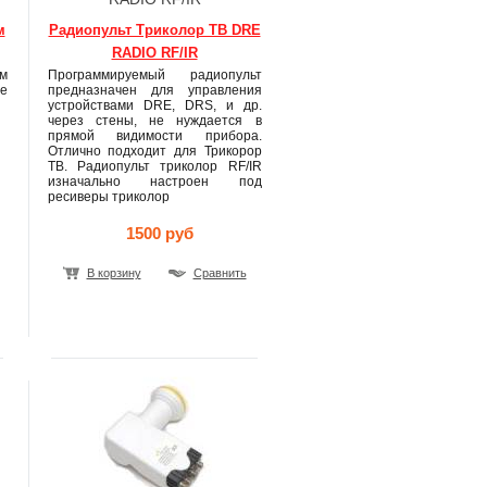
м
Радиопульт Триколор ТВ DRE
RADIO RF/IR
м
Программируемый радиопульт
е
предназначен для управления
устройствами DRE, DRS, и др.
через стены, не нуждается в
прямой видимости прибора.
Отлично подходит для Трикорор
ТВ. Радиопульт триколор RF/IR
изначально настроен под
ресиверы триколор
1500 руб
В корзину
Сравнить