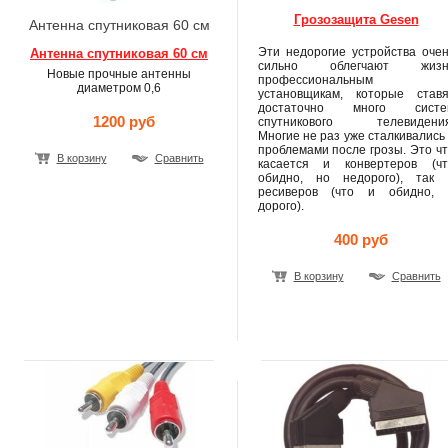
Грозозащита Gesen
Антенна спутниковая 60 см
Эти недорогие устройства очен
Антенна спутниковая 60 см
сильно облегчают жизн
Новые прочные антенны
профессиональным
диаметром 0,6
установщикам, которые ставя
достаточно много систе
1200 руб
спутникового телевидения
Многие не раз уже сталкивались
проблемами после грозы. Это ч
В корзину
Сравнить
касается и конвертеров (чт
обидно, но недорого), так 
ресиверов (что и обидно, 
дорого).
400 руб
В корзину
Сравнить