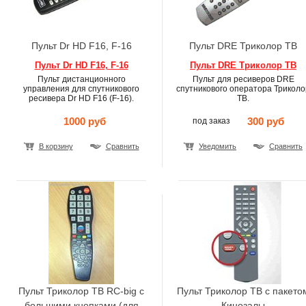
Пульт Dr HD F16, F-16
Пульт DRE Триколор ТВ
Пульт Dr HD F16, F-16
Пульт DRE Триколор ТВ
Пульт дистанционного
Пульт для ресиверов DRE
управления для спутникового
спутникового оператора Триколо
ресивера Dr HD F16 (F-16).
ТВ.
1000 руб
300 руб
под заказ
В корзину
Сравнить
Уведомить
Сравнить
Пульт Триколор ТВ RC-big с
Пульт Триколор ТВ с пакето
большими кнопками (для
Кинозалы