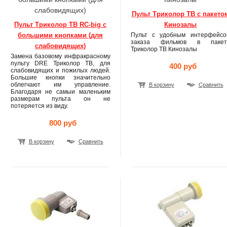
слабовидящих)
Пульт Триколор ТВ с пакето
Пульт Триколор ТВ RC-big с
Кинозалы
большими кнопками (для
Пульт с удобным интерфейсо
заказа фильмов в пакет
слабовидящих)
Триколор ТВ Кинозалы
Замена базовому инфракрасному
пульту DRE Триколор ТВ, для
400 руб
слабовидящих и пожилых людей.
Большие кнопки значительно
облегчают им управление.
В корзину
Сравнить
Благодаря не самыи маленьким
размерам пульта он не
потеряется из виду.
800 руб
В корзину
Сравнить