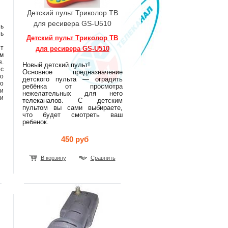
Детский пульт Триколор ТВ
для ресивера GS-U510
ь
ь
Детский пульт Триколор ТВ
т
для ресивера GS-U510
м
.
Новый детский пульт!
 с
Основное предназначение
то
детского пульта — оградить
о
ребёнка от просмотра
и
нежелательных для него
и
телеканалов. С детским
пультом вы сами выбираете,
что будет смотреть ваш
ребенок.
450 руб
В корзину
Сравнить