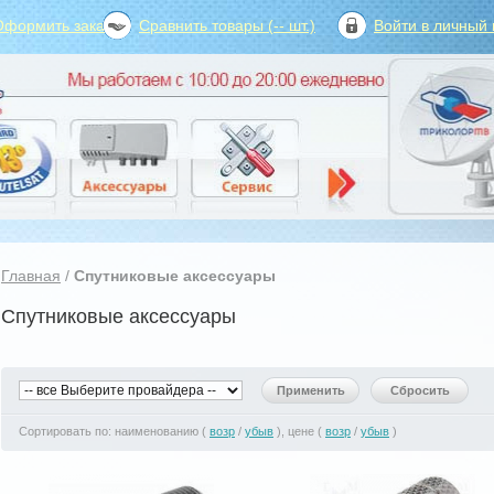
Оформить заказ?
Сравнить товары (
--
шт.)
Войти в личный 
Главная
/
Спутниковые аксессуары
Спутниковые аксессуары
Сортировать по: наименованию (
возр
/
убыв
), цене (
возр
/
убыв
)