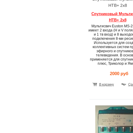
НТВ+ 2x8
Спутниковый Мульти
НТВ+ 2x8
Мультисвич Euston MS-2
имеет 2 входа (H и V пол
и 1 тв вход) и 8 выходо
подключения 8-ми реси
Используется для соз
коллективных систем п
эфирного и спутнико
телевидения. В осно
применяется для спутни
плюс, Триколор и Ям
2000 руб
В корзину
Ср