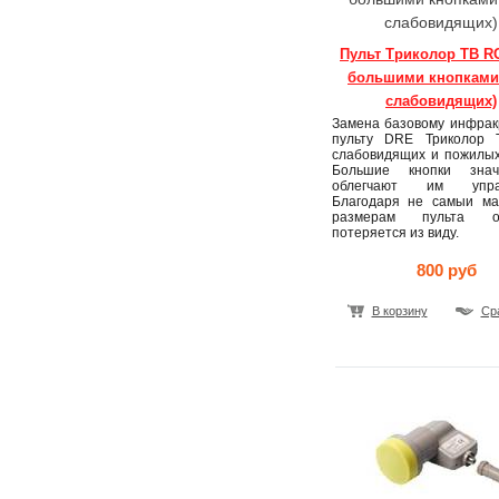
слабовидящих)
Пульт Триколор ТВ RC
большими кнопками
слабовидящих)
Замена базовому инфрак
пульту DRE Триколор 
слабовидящих и пожилых
Большие кнопки знач
облегчают им управ
Благодаря не самыи ма
размерам пульта 
потеряется из виду.
800 руб
В корзину
Ср