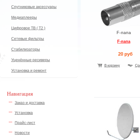
Спутниковые аксессуары
Медиаплееры
Цифровое ТВ ( Т2 )
F-папа
Сетевые фильтры
F-папа
Стабилизаторы
20 руб
Уценённые ресиверы
В корзину
Ср
Установка и ремонт
Навигация
Заказ и доставка
Установка
Прайс-лист
Новости