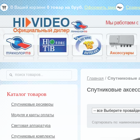
В Вашей корзине
0
товар на
0
руб.
Оформить заказ?
Сравни
Главная
/
Спутниковые 
Спутниковые аксес
Каталог товаров
Спутниковые ресиверы
Модуля и карты оплаты
Сортировать по: наименован
Световая аппаратура
Спутниковые комплекты