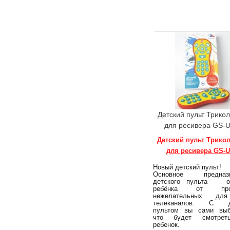
Детский пульт Трико
для ресивера GS-
Детский пульт Трико
для ресивера GS-U
Новый детский пульт!
Основное предназн
детского пульта — о
ребёнка от прос
нежелательных дл
телеканалов. С д
пультом вы сами выб
что будет смотре
ребенок.