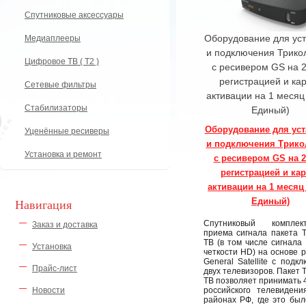
Спутниковые аксессуары
Оборудование для ус
Медиаплееры
и подключения Трико
Цифровое ТВ ( Т2 )
с ресивером GS на 2
регистрацией и ка
Сетевые фильтры
активации на 1 месяц
Стабилизаторы
Единый)
Оборудование для уст
Уценённые ресиверы
и подключения Трико
Установка и ремонт
с ресивером GS на 2
регистрацией и ка
активации на 1 месяц 
Единый)
Навигация
Спутниковый компле
Заказ и доставка
приема сигнала пакета 
ТВ (в том числе сигнала
Установка
четкости HD) на основе 
General Satellite с подк
Прайс-лист
двух телевизоров. Пакет 
ТВ позволяет принимать 
Новости
российского телевидени
районах РФ, где это бы