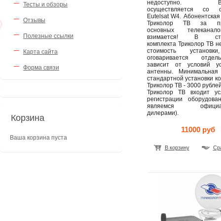
недоступно. Ве
Тесты и обзоры
осуществляется со с
Eutelsat W4. Абонентская
Отзывы
Триколор ТВ за пр
основных телекана
Полезные ссылки
взимается! В сто
комплекта Триколор ТВ н
стоимость установк
Карта сайта
оговаривается отде
зависит от условий ус
Форма связи
антенны. Минимальная
стандартной установки к
Триколор ТВ - 3000 рублей
Триколор ТВ входит ус
регистрации оборудова
являемся официал
дилерами).
Корзина
11000 руб
Ваша корзина пуста
В корзину
Ср