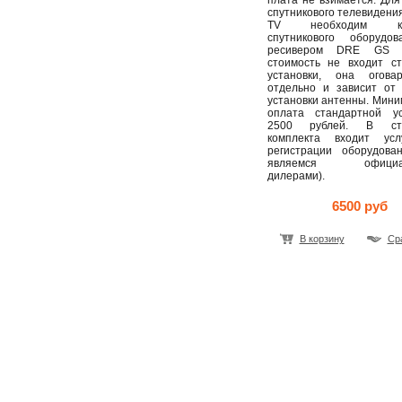
плата не взимается. Дл
спутникового телевидения 
TV необходим ком
спутникового оборудо
ресивером DRE GS
стоимость не входит ст
установки, она оговар
отдельно и зависит от 
установки антенны. Мин
оплата стандартной ус
2500 рублей. В сто
комплекта входит ус
регистрации оборудова
являемся официал
дилерами).
6500 руб
В корзину
Ср