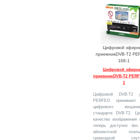
Цифровой эфирн
приемникDVB-T2 PE
168-1
Цифровой эфирн
приемникDVB-T2 PERF
1
Цифровой DVB-T2 р
PERFEO принимает 
цифрового веща
стандарте DVB-T2. Ц
качество изображения 
теперь доступно без
абонентской пл
громоздкой спутн