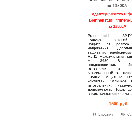
на 13500А
Адаптер-розетка и ф
Brennenstuhl Primera-
на 13500А
Brennenstuhl SP-RJ1
1506920 - сетевой ф
Защита от резкого 
напряжения. Дополни
защита по телефонному
RJ-11. Максимальная наг
А, 3680 Вт. Пл
предохранитель. Инд
готовности к за
Максимальный ток в цеп
13500А. Защитные шт
контактах. Отличное к
изготовления, надёж
долговечность. Товар с
высококачественного мат
1500 руб
В корзину
Ср