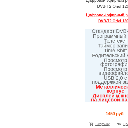
Цифровой эфирный р
DVB-T2 Oriel 12
Цифровой эфирный р
DVB-T2 Oriel 12
Стандарт DVB-
Программный
Телетекст
Таймер запи
Time Shift
Родительский 
Просмотр
фотографи
Просмотр
видеофайл
USB 2.0 с
поддержкой за
Металличес
корпус
Дисплей и кн
на лицевой п
1450 руб
В корзину
Ср